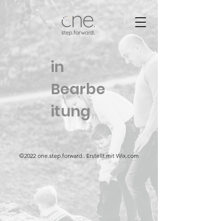
in
Bearbe
itung
©2022 one.step.forward.. Erstellt mit Wix.com