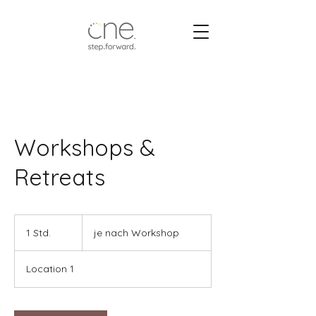
Workshops &
Retreats
je
nach
1 Std.
1
je nach Workshop
Workshop
S
t
Location 1
d